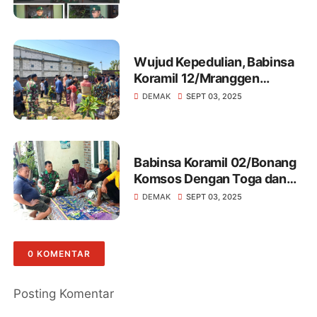
Kondusifitas
Wujud Kepedulian, Babinsa
Koramil 12/Mranggen
Melakukan Takziah Warga
DEMAK
SEPT 03, 2025
Binaan
Babinsa Koramil 02/Bonang
Komsos Dengan Toga dan
Tomas Di Wilayah Binaan
DEMAK
SEPT 03, 2025
0 KOMENTAR
Posting Komentar