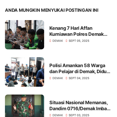
ANDA MUNGKIN MENYUKAI POSTINGAN INI
Kenang 7 Hari Affan
Kurniawan Polres Demak
dan Komunitas Ojol Gelar
DEMAK
SEPT 05, 2025
Do'a Bersama
Polisi Amankan 58 Warga
dan Pelajar di Demak, Diduga
Terprovokasi Medsos Akan
DEMAK
SEPT 04, 2025
Gelar Demo
Situasi Nasional Memanas,
Dandim 0716/Demak Imbau
Warga Masyarakat Jaga
DEMAK
SEPT 03, 2025