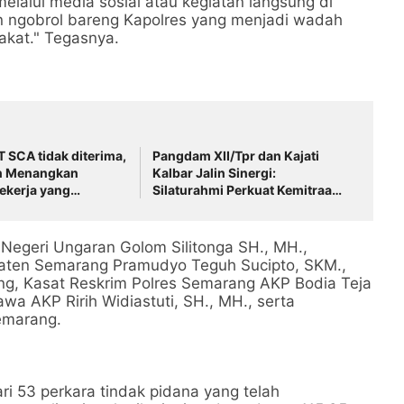
elalui media sosial atau kegiatan langsung di
n ngobrol bareng Kapolres yang menjadi wadah
akat." Tegasnya.
 SCA tidak diterima,
Pangdam XII/Tpr dan Kajati
n Menangkan
Kalbar Jalin Sinergi:
ekerja yang
Silaturahmi Perkuat Kemitraan
Saat Bekerja
TNI-Kejaksaan, Wujudkan
Stabilitas Keamanan dan
Keadilan di Kalbar
Negeri Ungaran Golom Silitonga SH., MH.,
paten Semarang Pramudyo Teguh Sucipto, SKM.,
g, Kasat Reskrim Polres Semarang AKP Bodia Teja
awa AKP Ririh Widiastuti, SH., MH., serta
emarang.
i 53 perkara tindak pidana yang telah