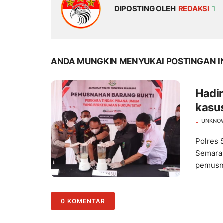
DIPOSTING OLEH
REDAKSI
ANDA MUNGKIN MENYUKAI POSTINGAN I
Hadi
kasu
penc
UNKNO
Polres 
Semaran
pemusn.
0 KOMENTAR