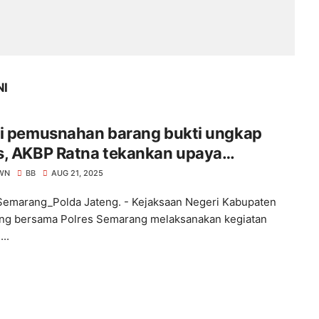
NI
ri pemusnahan barang bukti ungkap
s, AKBP Ratna tekankan upaya
egahan.
WN
BB
AUG 21, 2025
Semarang_Polda Jateng. - Kejaksaan Negeri Kabupaten
g bersama Polres Semarang melaksanakan kegiatan
..