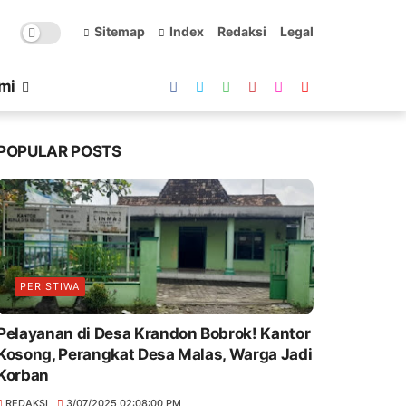
Sitemap
Index
Redaksi
Legal
mi
POPULAR POSTS
PERISTIWA
Pelayanan di Desa Krandon Bobrok! Kantor
Kosong, Perangkat Desa Malas, Warga Jadi
Korban
REDAKSI
3/07/2025 02:08:00 PM