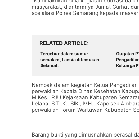
"Kami lakukan pula kegiatan edukasi baik m
masyarakat, diantaranya Jumat Curhat da
sosialiasi Polres Semarang kepada masyar
RELATED ARTICLE
Tercebur dalam sumur
Gugatan PT
semalam, Lansia ditemukan
Pengadila
Selamat.
Keluarga P
Meninggal 
Nampak dalam kegiatan Ketua Pengadilan 
perwakilan Kepala Dinas Kesehatan Kabu
M.Kes., PJU Kejaksaan Kabupaten Semaran
Lelana, S.Tr.K., SIK., MH., Kapolsek Ambar
perwakilan Forum Wartawan Kabupaten S
Barang bukti yang dimusnahkan berasal dar