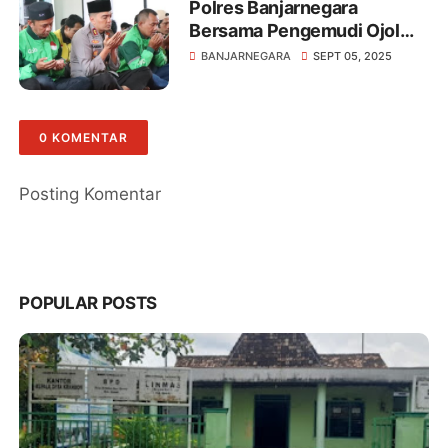
Polres Banjarnegara
Bersama Pengemudi Ojol
Gelar Doa Bersama
BANJARNEGARA
SEPT 05, 2025
0 KOMENTAR
Posting Komentar
POPULAR POSTS