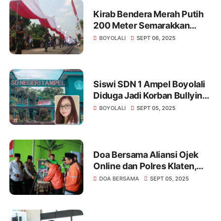
Kirab Bendera Merah Putih
200 Meter Semarakkan
Merti Desa Pojok Boyolali
BOYOLALI
SEPT 06, 2025
Siswi SDN 1 Ampel Boyolali
Diduga Jadi Korban Bullying,
Vio Sari Angkat Bicara
BOYOLALI
SEPT 05, 2025
Doa Bersama Aliansi Ojek
Online dan Polres Klaten,
Wujud Empati dan
DOA BERSAMA
SEPT 05, 2025
Komitmen Jaga
Kondusivitas