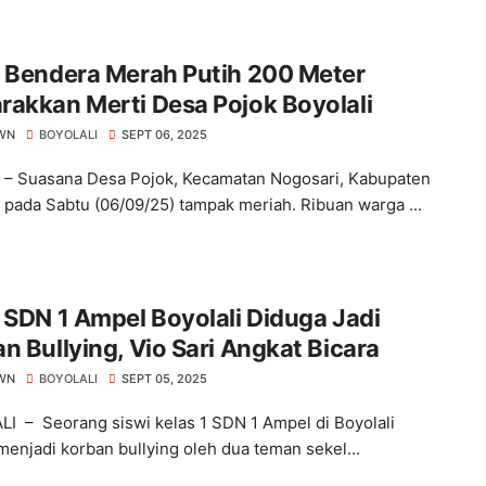
b Bendera Merah Putih 200 Meter
akkan Merti Desa Pojok Boyolali
WN
BOYOLALI
SEPT 06, 2025
i – Suasana Desa Pojok, Kecamatan Nogosari, Kabupaten
i pada Sabtu (06/09/25) tampak meriah. Ribuan warga ...
 SDN 1 Ampel Boyolali Diduga Jadi
n Bullying, Vio Sari Angkat Bicara
WN
BOYOLALI
SEPT 05, 2025
I – Seorang siswi kelas 1 SDN 1 Ampel di Boyolali
menjadi korban bullying oleh dua teman sekel...