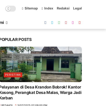
Sitemap
Index
Redaksi
Legal
mi
POPULAR POSTS
PERISTIWA
Pelayanan di Desa Krandon Bobrok! Kantor
Kosong, Perangkat Desa Malas, Warga Jadi
Korban
REDAKSI
3/07/2025 02:08:00 PM