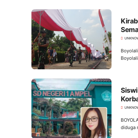
Kira
Semar
UNKNO
Boyolal
Boyolal
Siswi
Korba
UNKNO
BOYOLAL
diduga 