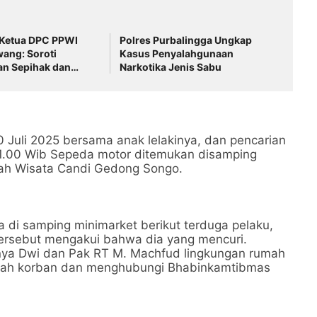
i Ketua DPC PPWI
Polres Purbalingga Ungkap
ang: Soroti
Kasus Penyalahgunaan
an Sepihak dan
Narkotika Jenis Sabu
tidaknetralan
isi
 Juli 2025 bersama anak lelakinya, dan pencarian
21.00 Wib Sepeda motor ditemukan disamping
arah Wisata Candi Gedong Songo.
 di samping minimarket berikut terduga pelaku,
 tersebut mengakui bahwa dia yang mencuri.
nya Dwi dan Pak RT M. Machfud lingkungan rumah
mah korban dan menghubungi Bhabinkamtibmas