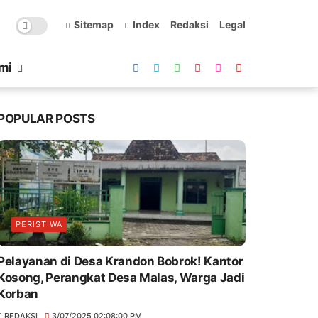
Sitemap
Index
Redaksi
Legal
mi
POPULAR POSTS
PERISTIWA
Pelayanan di Desa Krandon Bobrok! Kantor
Kosong, Perangkat Desa Malas, Warga Jadi
Korban
REDAKSI
3/07/2025 02:08:00 PM