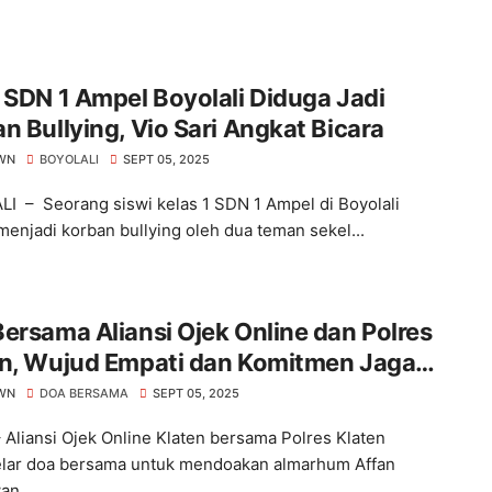
 SDN 1 Ampel Boyolali Diduga Jadi
n Bullying, Vio Sari Angkat Bicara
WN
BOYOLALI
SEPT 05, 2025
I – Seorang siswi kelas 1 SDN 1 Ampel di Boyolali
menjadi korban bullying oleh dua teman sekel...
ersama Aliansi Ojek Online dan Polres
en, Wujud Empati dan Komitmen Jaga
usivitas
WN
DOA BERSAMA
SEPT 05, 2025
– Aliansi Ojek Online Klaten bersama Polres Klaten
ar doa bersama untuk mendoakan almarhum Affan
an...