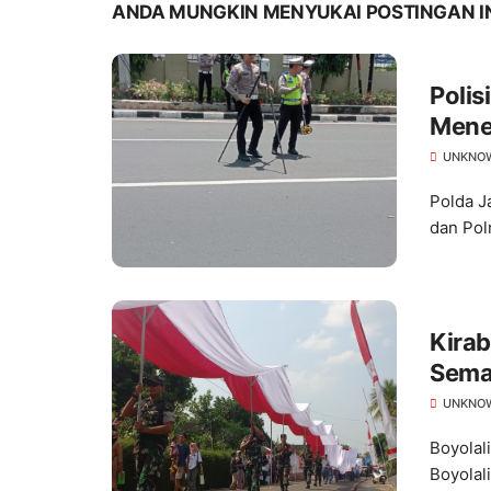
ANDA MUNGKIN MENYUKAI POSTINGAN I
Polis
Mene
UNKNO
Polda J
dan Pol
Kira
Semar
UNKNO
Boyolal
Boyolal