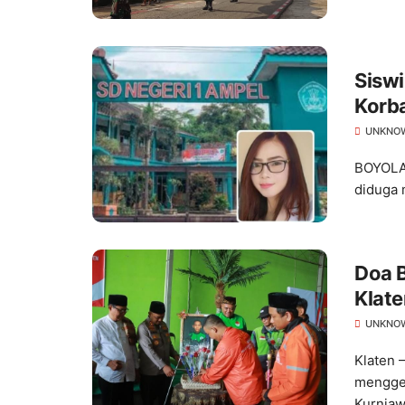
Siswi
Korba
UNKNO
BOYOLAL
diduga 
Doa B
Klat
Kond
UNKNO
Klaten 
menggel
Kurniaw