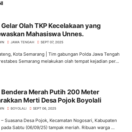
NI
i Gelar Olah TKP Kecelakaan yang
waskan Mahasiswa Unnes.
WN
JAWA TENGAH
SEPT 07, 2025
ateng, Kota Semarang | Tim gabungan Polda Jawa Tengah
restabes Semarang melakukan olah tempat kejadian per...
b Bendera Merah Putih 200 Meter
akkan Merti Desa Pojok Boyolali
WN
BOYOLALI
SEPT 06, 2025
i – Suasana Desa Pojok, Kecamatan Nogosari, Kabupaten
i pada Sabtu (06/09/25) tampak meriah. Ribuan warga ...