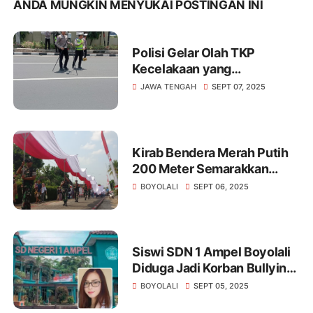
ANDA MUNGKIN MENYUKAI POSTINGAN INI
Polisi Gelar Olah TKP
Kecelakaan yang
Menewaskan Mahasiswa
JAWA TENGAH
SEPT 07, 2025
Unnes.
Kirab Bendera Merah Putih
200 Meter Semarakkan
Merti Desa Pojok Boyolali
BOYOLALI
SEPT 06, 2025
Siswi SDN 1 Ampel Boyolali
Diduga Jadi Korban Bullying,
Vio Sari Angkat Bicara
BOYOLALI
SEPT 05, 2025