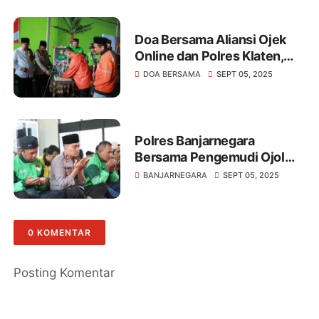
Doa Bersama Aliansi Ojek
Online dan Polres Klaten,
Wujud Empati dan
DOA BERSAMA
SEPT 05, 2025
Komitmen Jaga
Kondusivitas
Polres Banjarnegara
Bersama Pengemudi Ojol
Gelar Doa Bersama
BANJARNEGARA
SEPT 05, 2025
0 KOMENTAR
Posting Komentar