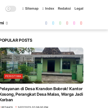
Sitemap
Index
Redaksi
Legal
mi
POPULAR POSTS
PERISTIWA
Pelayanan di Desa Krandon Bobrok! Kantor
Kosong, Perangkat Desa Malas, Warga Jadi
Korban
REDAKSI
3/07/2025 02:08:00 PM