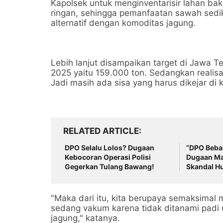
Kapolsek untuk menginventarisir lahan ba
ringan, sehingga pemanfaatan sawah sedi
alternatif dengan komoditas jagung.
Lebih lanjut disampaikan target di Jawa T
2025 yaitu 159.000 ton. Sedangkan realisa
Jadi masih ada sisa yang harus dikejar di 
RELATED ARTICLE
DPO Selalu Lolos? Dugaan
“DPO Bebas
Kebocoran Operasi Polisi
Dugaan Ma
Gegerkan Tulang Bawang!
Skandal 
Tulang Ba
"Maka dari itu, kita berupaya semaksima
sedang vakum karena tidak ditanami padi
jagung," katanya.