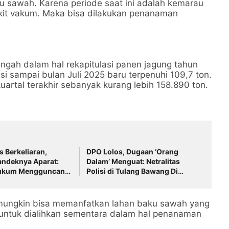
ku sawah. Karena periode saat ini adalah kemarau
kit vakum. Maka bisa dilakukan penanaman
engah dalam hal rekapitulasi panen jagung tahun
si sampai bulan Juli 2025 baru terpenuhi 109,7 ton.
kuartal terakhir sebanyak kurang lebih 158.890 ton.
 Berkeliaran,
DPO Lolos, Dugaan ‘Orang
ndeknya Aparat:
Dalam’ Menguat: Netralitas
Hukum Mengguncang
Polisi di Tulang Bawang Di
wang!
Pertanyakan!
l mungkin bisa memanfatkan lahan baku sawah yang
 untuk dialihkan sementara dalam hal penanaman