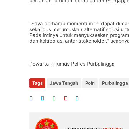
pertanian, program serap gabah (Sergap)
"Saya berharap momentum ini dapat diman
sekaligus merumuskan alternatif solusi un
Pada intinya untuk menyukseskan program 
dan kolaborasi antar stakeholder," ucapny
Pewarta : Humas Polres Purbalingga
Tags
Jawa Tengah
Polri
Purbalingga