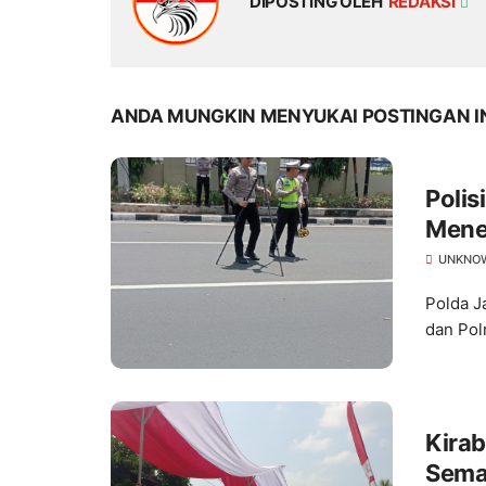
DIPOSTING OLEH
REDAKSI
ANDA MUNGKIN MENYUKAI POSTINGAN I
Polis
Mene
UNKNO
Polda J
dan Pol
Kira
Semar