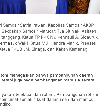
ri Samosir Satria Irawan
,
Kapolres Samosir AKBP
,
Sekdakab Samosir Marudut Tua Sitinjak
,
Asisten I
Sitanggang
,
Ketua TP PKK Ny. Kennauli A. Sidauruk
,
 termasuk
Wakil Ketua MUI Hendra Manik
,
Praeses
Ketua FKUB JM. Sinaga
, dan
Kakan Kemenag
Gultom menegaskan bahwa pembangunan daerah
ur, tetapi juga pada pembangunan manusia secara
 yaitu intelektual dan rohani. Pembangunan rohani
mimpin umat semakin kuat dalam iman dan mampu
ndiko.