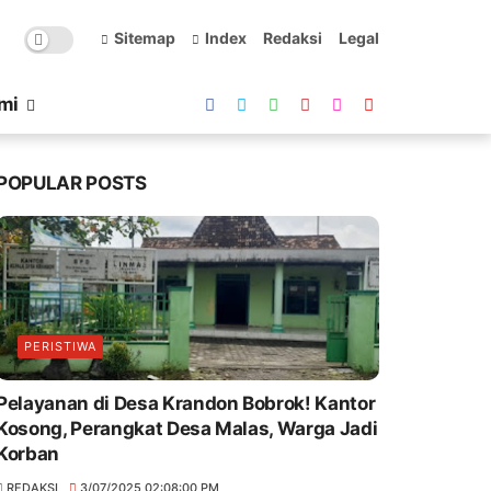
Sitemap
Index
Redaksi
Legal
mi
POPULAR POSTS
PERISTIWA
Pelayanan di Desa Krandon Bobrok! Kantor
Kosong, Perangkat Desa Malas, Warga Jadi
Korban
REDAKSI
3/07/2025 02:08:00 PM