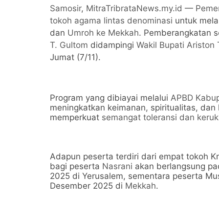
Samosir
,
MitraTribrataNews.my.id
—
Pemer
tokoh agama lintas denominasi
untuk mela
dan
Umroh ke Mekkah
. Pemberangkatan s
T. Gultom
didampingi
Wakil Bupati Ariston
Jumat (7/11).
Program yang dibiayai melalui
APBD Kabup
meningkatkan keimanan, spiritualitas, dan
memperkuat
semangat toleransi dan keru
Adapun peserta terdiri dari empat tokoh Kr
bagi peserta
Nasrani
akan berlangsung p
2025 di Yerusalem, sementara peserta M
Desember 2025 di
Mekkah
.