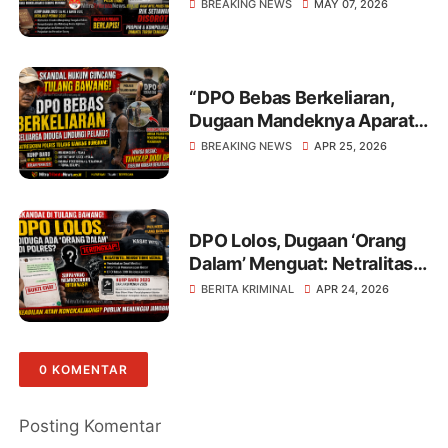
Gegerkan Tulang Bawang!
BREAKING NEWS
MAY 07, 2026
“DPO Bebas Berkeliaran,
Dugaan Mandeknya Aparat:
Skandal Hukum
BREAKING NEWS
APR 25, 2026
Mengguncang Tulang
Bawang!
DPO Lolos, Dugaan ‘Orang
Dalam’ Menguat: Netralitas
Polisi di Tulang Bawang Di
BERITA KRIMINAL
APR 24, 2026
Pertanyakan!
0 KOMENTAR
Posting Komentar