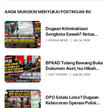
ANDA MUNGKIN MENYUKAI POSTINGAN INI
Dugaan Kriminalisasi
Sengketa Sawah? Ketua
PPWI TUBA Pertanyakan
GOOGLE NEWS
JUL 14, 2026
Pasal Perampasan Padi di
Polda Lampung
BPKAD Tulang Bawang Buka
Dokumen Aset, Isu Hibah
Kendaraan Akhirnya
ASET DAERAH
JUN 28, 2026
Terjawab
DPO Selalu Lolos? Dugaan
Kebocoran Operasi Polisi