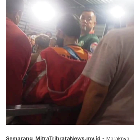
Semarang, MitraTribrataNews.my.id
-
Maraknya