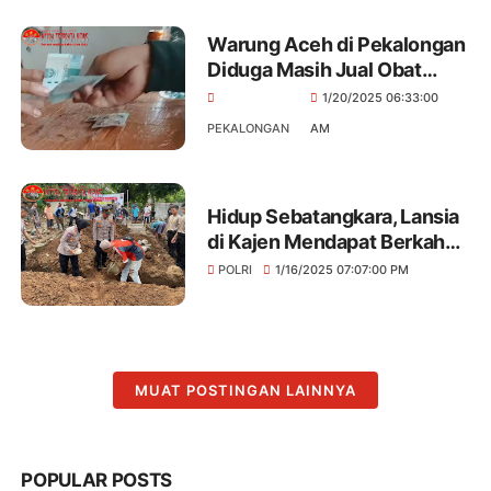
Warung Aceh di Pekalongan
Diduga Masih Jual Obat
Terlarang, Masyarakat
1/20/2025 06:33:00
Resah dan Prihatin
PEKALONGAN
AM
Hidup Sebatangkara, Lansia
di Kajen Mendapat Berkah
Bedah Rumah dari Polres
POLRI
1/16/2025 07:07:00 PM
Pekalongan
MUAT POSTINGAN LAINNYA
POPULAR POSTS