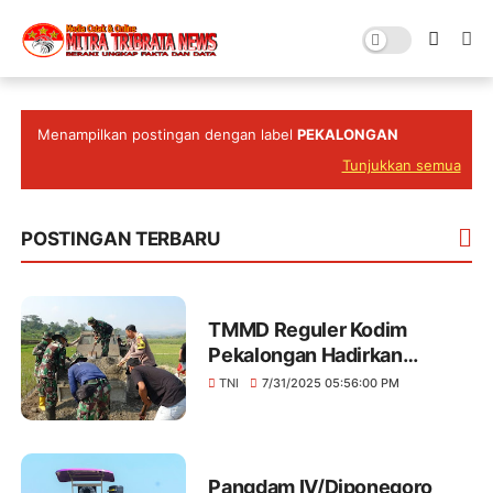
Menampilkan postingan dengan label
PEKALONGAN
Tunjukkan semua
POSTINGAN TERBARU
TMMD Reguler Kodim
Pekalongan Hadirkan
Infrastruktur dan Harapan di
TNI
7/31/2025 05:56:00 PM
Windurojo
Pangdam IV/Diponegoro