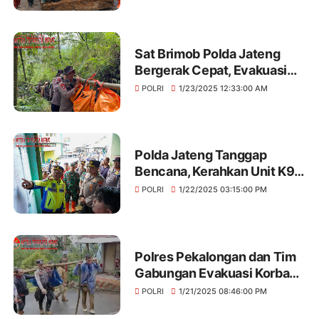
Pangdam Deddy Suryadi
Tinjau Lokasi Bencana
Sat Brimob Polda Jateng
Bergerak Cepat, Evakuasi
Korban Longsor dan Dirikan
POLRI
1/23/2025 12:33:00 AM
Dapur Lapangan di
Pekalongan dan Demak
Polda Jateng Tanggap
Bencana, Kerahkan Unit K9
dan Ekskavator Tangani
POLRI
1/22/2025 03:15:00 PM
Longsor di Pekalongan,
Kapolda Pantau Langsung
Polres Pekalongan dan Tim
Gabungan Evakuasi Korban
Longsor di Petungkriyono,
POLRI
1/21/2025 08:46:00 PM
17 Tewas dan 8 Hilang