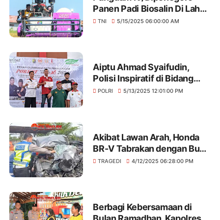
Panen Padi Biosalin Di Lahan
Uji Coba Sawah Terdampak
TNI
5/15/2025 06:00:00 AM
Rob
Aiptu Ahmad Syaifudin,
Polisi Inspiratif di Bidang
Olahraga Bina Pelajar Lewat
POLRI
5/13/2025 12:01:00 PM
Pencak Silat
Akibat Lawan Arah, Honda
BR-V Tabrakan dengan Bus
di Tol Pemalang-Batang KM
TRAGEDI
4/12/2025 06:28:00 PM
332
Berbagi Kebersamaan di
Bulan Ramadhan, Kapolres