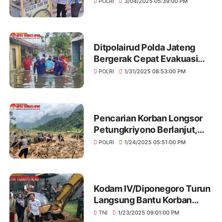
POLRI
3/04/2025 05:39:00 PM
Ditpolairud Polda Jateng
Bergerak Cepat Evakuasi
Warga Terdampak Banjir di
POLRI
1/31/2025 08:53:00 PM
Pekalongan
Pencarian Korban Longsor
Petungkriyono Berlanjut,
Satu Korban Lagi Ditemukan,
POLRI
1/24/2025 05:51:00 PM
Total Korban Meninggal 23
Orang
Kodam IV/Diponegoro Turun
Langsung Bantu Korban
Bencana di Pekalongan,
TNI
1/23/2025 09:01:00 PM