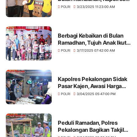
Pekalongan Buka Puasa
POLRI
3/23/2025 11:23:00 AM
Bersama Pejuang
Kebersihan
Berbagi Kebaikan di Bulan
Ramadhan, Tujuh Anak Ikuti
Sunat Ceria Bersama
POLRI
3/17/2025 07:42:00 AM
Kapolres Pekalongan
Kapolres Pekalongan Sidak
Pasar Kajen, Awasi Harga
Bapokting Jelang Ramadan
POLRI
3/04/2025 05:47:00 PM
Peduli Ramadan, Polres
Pekalongan Bagikan Takjil
Gratis