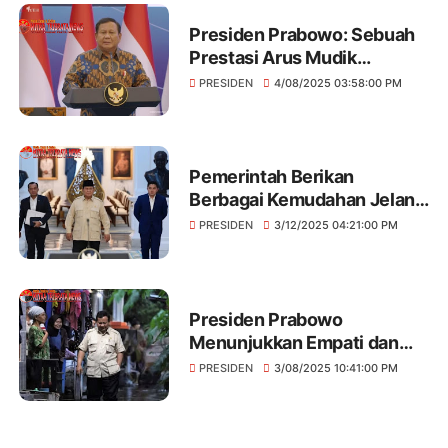
Dorong Penguatan
Kemitraan dan Upaya
Presiden Prabowo: Sebuah
Perdamaian
Prestasi Arus Mudik
Meningkat Namun Tetap
PRESIDEN
4/08/2025 03:58:00 PM
Kondusif
Pemerintah Berikan
Berbagai Kemudahan Jelang
Liburan Lebaran dan Nyepi:
PRESIDEN
3/12/2025 04:21:00 PM
Paket Kebijakan untuk
Meringankan Beban
Masyarakat
Presiden Prabowo
Menunjukkan Empati dan
Komitmen Pemerintah untuk
PRESIDEN
3/08/2025 10:41:00 PM
Bantu Korban Banjir di
Bekasi