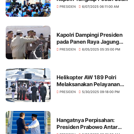
Polisi Rakyat
PRESIDEN
6/07/2025 06:11:00 AM
Kapolri Dampingi Presiden
pada Panen Raya Jagung
Kuartal II, siap wujudkan
PRESIDEN
6/05/2025 05:35:00 PM
kedaulatan pangan Nasional
Helikopter AW 189 Polri
Melaksanakan Pelayanan
Penerbangan Kepresidenan
PRESIDEN
5/30/2025 09:18:00 PM
untuk Presiden RI dan
Presiden Perancis dengan
Sukses
Hangatnya Perpisahan:
Presiden Prabowo Antar
Keberangkatan Presiden