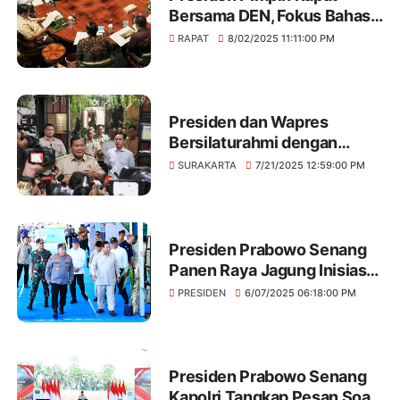
Bersama DEN, Fokus Bahas
Strategi Ketahanan dan
RAPAT
8/02/2025 11:11:00 PM
Pertumbuhan Ekonomi
Nasional
Presiden dan Wapres
Bersilaturahmi dengan
Presiden ke-7 Joko Widodo
SURAKARTA
7/21/2025 12:59:00 PM
di Surakarta, Bahas Isu
Strategis dan Hasil
Kunjungan Kenegaraan
Presiden Prabowo Senang
Panen Raya Jagung Inisiasi
Polri Berhasil
PRESIDEN
6/07/2025 06:18:00 PM
Presiden Prabowo Senang
Kapolri Tangkap Pesan Soal