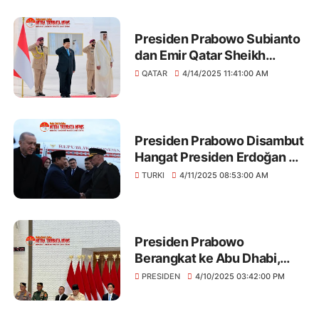
dan Kualitas Jalan Daerah
Bersama Komisi V DPR RI
Presiden Prabowo Subianto
dan Emir Qatar Sheikh
Tamim Bin Hamad Al-Thani
QATAR
4/14/2025 11:41:00 AM
Sepakat Perkuat Kemitraan
Bilateral
Presiden Prabowo Disambut
Hangat Presiden Erdoğan di
Ankara, Tandai Dimulainya
TURKI
4/11/2025 08:53:00 AM
Kunjungan Kenegaraan ke
Turki, Dorong Penguatan
Kemitraan Bilateral
Presiden Prabowo
Berangkat ke Abu Dhabi,
Awali Kunjungan
PRESIDEN
4/10/2025 03:42:00 PM
Kenegaraan ke Lima Negara
di Timur Tengah dan Turki,