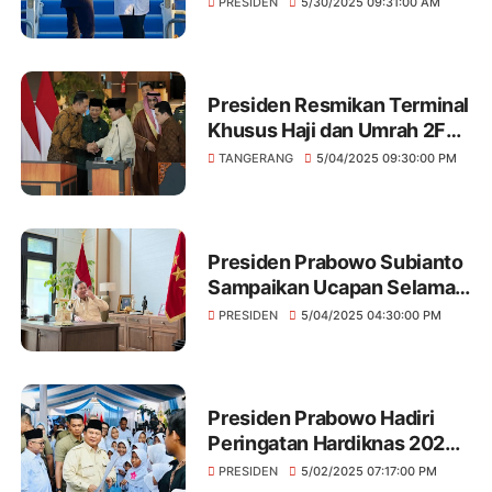
PRESIDEN
5/30/2025 09:31:00 AM
Prancis Emmanuel Macron
dari Yogyakarta
Presiden Resmikan Terminal
Khusus Haji dan Umrah 2F
Bandara Soekarno-Hatta
TANGERANG
5/04/2025 09:30:00 PM
Presiden Prabowo Subianto
Sampaikan Ucapan Selamat
kepada PM Australia
PRESIDEN
5/04/2025 04:30:00 PM
Anthony Albanese
Presiden Prabowo Hadiri
Peringatan Hardiknas 2025
dan Luncurkan Program
PRESIDEN
5/02/2025 07:17:00 PM