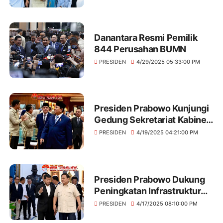
Hasil Terbaik Cepat (PHTC)
Danantara Resmi Pemilik
844 Perusahan BUMN
PRESIDEN
4/29/2025 05:33:00 PM
Presiden Prabowo Kunjungi
Gedung Sekretariat Kabinet,
Apresiasi Dedikasi Pegawai
PRESIDEN
4/19/2025 04:21:00 PM
dan Tekankan Pentingnya
Kolaborasi untuk
Mewujudkan Indonesia
Lebih Baik
Presiden Prabowo Dukung
Peningkatan Infrastruktur
Nasional, Bahas
PRESIDEN
4/17/2025 08:10:00 PM
Rekonstruksi Jalan Nasional